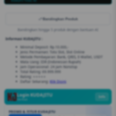
KUDAJITU TOGEL 4D
Bandingkan Produk
Bandingkan hingga 5 produk dengan bantuan AI
Informasi KUDAJITU :
Minimal Deposit: Rp.10.000,-
Jenis Permainan: Toto Slot, Slot Online
Metode Pembayaran: Bank, QRIS, E-Wallet, USDT
Mata Uang: IDR (Indonesian Rupiah)
Jam Operasional: 24 Jam Nonstop
Total Rating: 69.999.999
Rating: ⭐⭐⭐⭐⭐
Daftar Sekarang:
Klik Disini
Login KUDAJITU
Info
Verified
PROMO & FITUR KUDAJITU