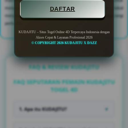
mampu menjamin bahwa setiap transaksi tetap aman untuk
menjaga privasi member. Website daftar kuda jitu bakal
DAFTAR
menjamin taruhan tetap kondusif agar tidak mengurangi
performa.
KUDAJITU – Situs Togel Online 4D Terpercaya Indonesia dengan
Akses Cepat & Layanan Profesional 2026
© COPYRIGHT 2026 KUDAJITU X DAZZ
FAQ & REVIEW KUDAJITU
FAQ SEPUTARAN PEMAIN KUDAJITU
TOGEL 4D
1. Apa itu KUDAJITU?
▼
KUDAJITU adalah platform hiburan online
yang menyediakan layanan digital dengan