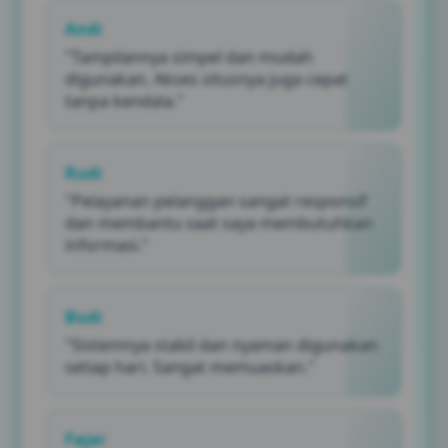
Andi
"Tampilannya simpel dan mudah
digunakan. Akses situsnya juga cepat
tanpa kendala."
Rudi
"Pelayanan pelanggan sangat responsif
dan membantu saat saya membutuhkan
informasi."
Budi
"Sistemnya stabil dan nyaman digunakan
setiap hari. Sangat memuaskan."
Fajar