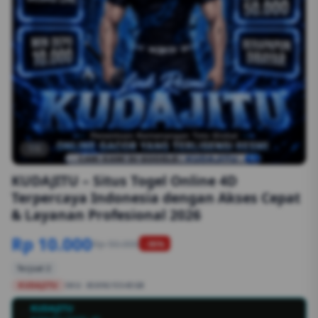
1/6
KUDAJITU – Situs Togel Online 4D
Terpercaya Indonesia dengan Akses Cepat
& Layanan Profesional 2026
Rp 10.000
Rp 50.000
-90%
Terjual 2
KUDAJITU
SKU:
8S89G1554EGB
KUDAJITU
💳