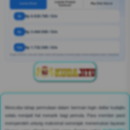
Lomba Panjat
Lucky Draw
Rtp Slot Gacor
Turnover
3x
Rp 6.929.700 / bln
6x
Rp 3.464.900 / bln
12x
Rp 1.732.500 / bln
Angka estimasi. Bisa ber https://dazz-kembarjitu-us.netlify.app/ sesuai kebijakan bank / penyedia.
Mencoba tahap permulaan dalam bermain login daftar kudajitu
selalu menjadi hal menarik bagi pemula. Para member pasti
memperoleh untung maksimal semenjak menemukan layanan