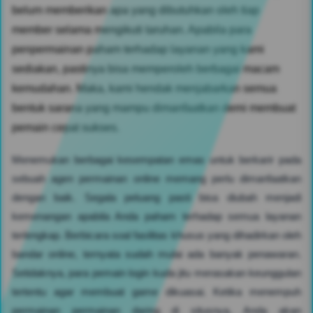
belum memberikan apa yang dibutuhkan oleh tiap
member selama mengikuti taruhan. Apabila para
penpermainan paham terhadap layanan yang kami
sediakan, pastinya bisa memperoleh berbagai macam
kemudahan. Maka, kami hendak menjabarkan semua
bentuk sarana yang mampu dimanfaatkan demi membuat
pemain cepat sukses.
Menemukan berbagai kesempatan emas untuk berkarir pada
sebuah agen permainan online memang perlu dimanfaatkan
dengan baik. Segala peluang pasti bisa diubah menjadi
kemenangan apabila Anda paham terhadap semua layanan
terlengkap. Berbicara soal fasilitas khusus yang dihadirkan oleh
bandar online, ternyata sudah mulai ada banyak penawaran.
Setidaknya, para pemain login kuda jitu merasakan keunggulan
tertentu agar membuat game dikuasai. Ketika menempuh
permainan permainan daring di situsnya, Anda akan