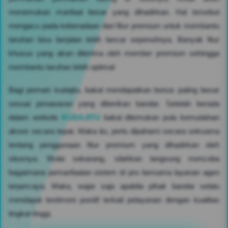
menemukan manfaat besar yang dihadirkan. Hal tersebut
mengacu pada keberadaan dari fitur premium untuk membantu
taruhan bisa berjalan lebih lancar sepenuhnya. Banyak fitur
khusus yang akan diterima oleh member premium sehingga
membantu taruhan lebih optimal
Bagi pemain kudajitu, bakal mendapatkan bonus paling besar
sesuai penawaran yang diberikan bandar. Setelah berada
dalam website
KUDAJITU
bakal ditemukan pula kemudahan
akses secara tepat. Maka itu, perlu dipahami secara seksama
tentang penggunaan fitur premium yang dihadirkan oleh
situsnya. Mulai sekarang, silahkan langsung mencoba
bagaimana pemanfaatan sistem id pro bersama layanan agen
terpercaya. Maka, wajar saja apabila pihak bandar selalu
mendapat testimoni positif terkait pelayanan dengan kualitas
tingkat tinggi.