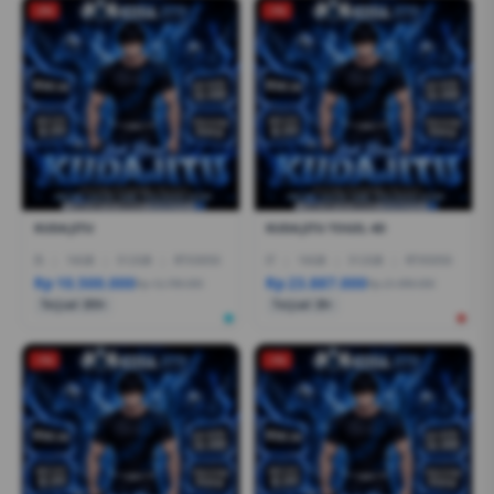
-2%
-1%
KUDAJITU
KUDAJITU TOGEL 4D
I5
|
16GB
|
512GB
|
RTX3050
I7
|
16GB
|
512GB
|
RTX5050
Rp 10.500.000
Rp 23.887.000
Rp 12.799.000
Rp 21.999.000
Terjual 200+
Terjual 20+
-1%
-1%